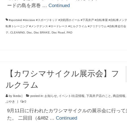
ードの島を席巻 …
Continued
#sportskid #decisive #スポーツキッド #決戦用ホイール #下高井戸 #自転車屋 #自転車メン
転車トレーニング #メンテナンス #ロードレース #ヒルクライム #クリテリウム #自転車走行会
テ
,
CLEANING
,
Disc
,
Disc BRAKE
,
Disc Road
,
PAD
【カワシマサイクル展示会】フ
ルクラム
by
Ikeda
|
posted in:
お知らせ
,
イベント/出店情報
,
下高井戸店のこと
,
商品情報
,
ぶやき
|
0
9月11日に行われたカワシマサイクルの展示会に行って
た。 二回目（&#82 …
Continued