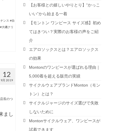
【お客様との嬉しいやりとり】“かっこ
いい”から始まる一着
テナンス #自
【モントン ワンピース サイズ感】初め
 #大磯クリ
てはきつい？実際のお客様の声をご紹
介
エアロソックスとは？エアロソックス
の効果
Montonのワンピースが選ばれる理由｜
12
5,000着を超える販売の実績
9月 2019
サイクルウェアブランドMonton（モン
トン）とは？
店長のつ
サイクルジャージのサイズ選びで失敗
しないために
来まし
Montonサイクルウェア、ワンピースが
試着できます