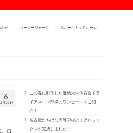
合わせ
オーダージャージ
スポーツキッド ホーム
この春に制作した近畿大学体育会トラ
6
イアスロン部様のワンピースをご紹
12月 2019
介！
名古屋たちばな高等学校のエアロソッ
クスが完成しました！
E、ロ