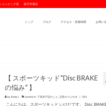
o!ショッピング店
楽天市場店
トップ
ブログ
アクセス・営業時間
お問い
【 スポーツキッド”Disc BRAKE
の悩み” 】
by
Ikeda
|
posted in:
下高井戸店のこと
,
店長のつぶやき
|
0
こんにちは。スポーツキッド いけだです。 Disc BRAK