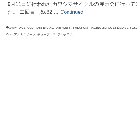
9月11日に行われたカワシマサイクルの展示会に行って
た。 二回目（&#82 …
Continued
2WAY
,
AC3
,
CULT
,
Disc BRAKE
,
Disc Wheel
,
FULCRUM
,
RACING ZERO
,
SPEED SERIES
One
,
アルミスポーク
,
チューブレス
,
フルクラム