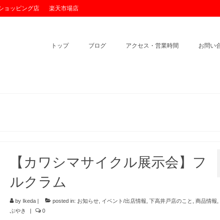
o!ショッピング店
楽天市場店
トップ
ブログ
アクセス・営業時間
お問い
【カワシマサイクル展示会】フ
ルクラム
by
Ikeda
|
posted in:
お知らせ
,
イベント/出店情報
,
下高井戸店のこと
,
商品情報
,
ぶやき
|
0