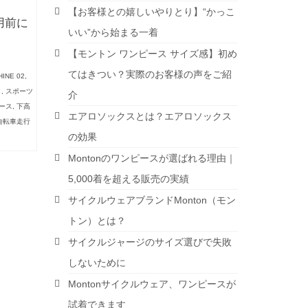
【お客様との嬉しいやりとり】“かっこ
用前に
いい”から始まる一着
【モントン ワンピース サイズ感】初め
てはきつい？実際のお客様の声をご紹
INE 02
,
ク
,
スポーツ
介
ース
,
下高
エアロソックスとは？エアロソックス
自転車走行
の効果
Montonのワンピースが選ばれる理由｜
5,000着を超える販売の実績
サイクルウェアブランドMonton（モン
トン）とは？
サイクルジャージのサイズ選びで失敗
しないために
Montonサイクルウェア、ワンピースが
試着できます