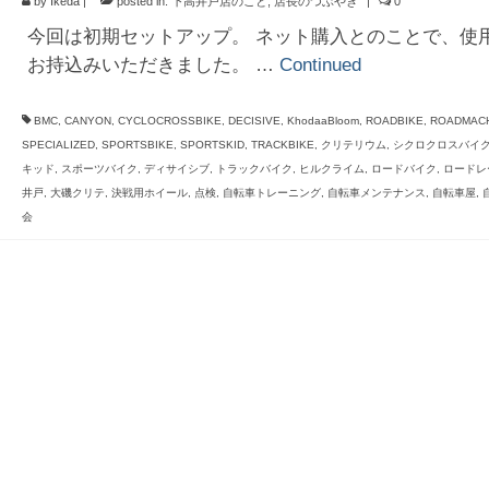
by
Ikeda
|
posted in:
下高井戸店のこと
,
店長のつぶやき
|
0
今回は初期セットアップ。 ネット購入とのことで、使
お持込みいただきました。 …
Continued
BMC
,
CANYON
,
CYCLOCROSSBIKE
,
DECISIVE
,
KhodaaBloom
,
ROADBIKE
,
ROADMACH
SPECIALIZED
,
SPORTSBIKE
,
SPORTSKID
,
TRACKBIKE
,
クリテリウム
,
シクロクロスバイ
キッド
,
スポーツバイク
,
ディサイシブ
,
トラックバイク
,
ヒルクライム
,
ロードバイク
,
ロードレ
井戸
,
大磯クリテ
,
決戦用ホイール
,
点検
,
自転車トレーニング
,
自転車メンテナンス
,
自転車屋
,
会