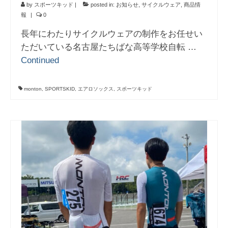
by
スポーツキッド
|
posted in:
お知らせ
,
サイクルウェア
,
商品情
報
|
0
長年にわたりサイクルウェアの制作をお任せい
ただいている名古屋たちばな高等学校自転 …
Continued
monton
,
SPORTSKID
,
エアロソックス
,
スポーツキッド