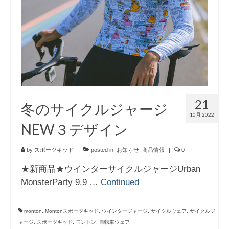
21
冬のサイクルジャージ
10月 2022
NEW３デザイン
by
スポーツキッド
|
posted in:
お知らせ
,
商品情報
|
0
★新商品★ウインターサイクルジャージUrban
MonsterParty 9,9 …
Continued
monton
,
Montonスポーツキッド
,
ウインタージャージ
,
サイクルウェア
,
サイクルジ
ャージ
,
スポーツキッド
,
モントン
,
自転車ウェア