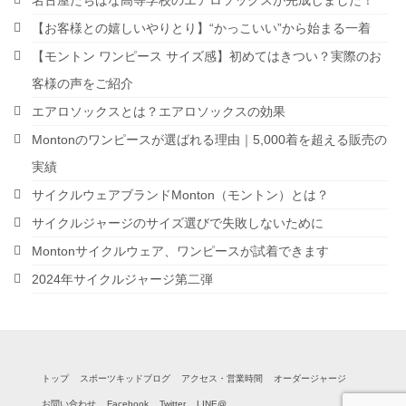
名古屋たちばな高等学校のエアロソックスが完成しました！
ペ
【お客様との嬉しいやりとり】“かっこいい”から始まる一着
ー
【モントン ワンピース サイズ感】初めてはきつい？実際のお
ジ
客様の声をご紹介
送
エアロソックスとは？エアロソックスの効果
Montonのワンピースが選ばれる理由｜5,000着を超える販売の
り
実績
サイクルウェアブランドMonton（モントン）とは？
サイクルジャージのサイズ選びで失敗しないために
Montonサイクルウェア、ワンピースが試着できます
2024年サイクルジャージ第二弾
トップ
スポーツキッドブログ
アクセス・営業時間
オーダージャージ
お問い合わせ
Facebook
Twitter
LINE@