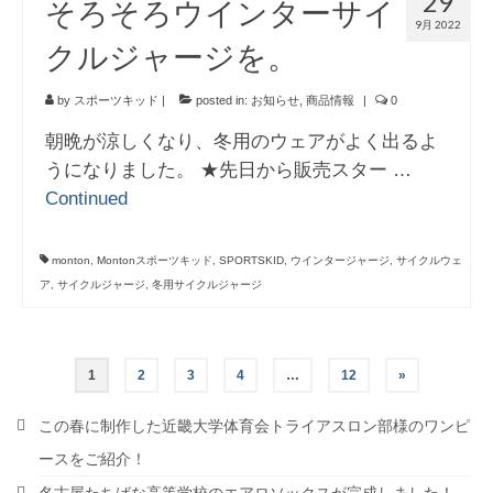
29
そろそろウインターサイ
9月 2022
クルジャージを。
by
スポーツキッド
|
posted in:
お知らせ
,
商品情報
|
0
朝晩が涼しくなり、冬用のウェアがよく出るよ
うになりました。 ★先日から販売スター …
Continued
monton
,
Montonスポーツキッド
,
SPORTSKID
,
ウインタージャージ
,
サイクルウェ
ア
,
サイクルジャージ
,
冬用サイクルジャージ
投
1
2
3
4
…
12
»
稿
この春に制作した近畿大学体育会トライアスロン部様のワンピ
の
ースをご紹介！