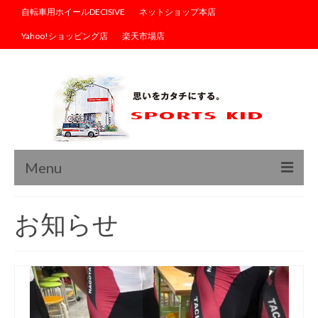
自転車用ホイールDECISIVE
ネットショップ本店
Yahoo!ショッピング店
楽天市場店
Menu
トップ
お知らせ
ブログ
商品情報
サイクルウェア