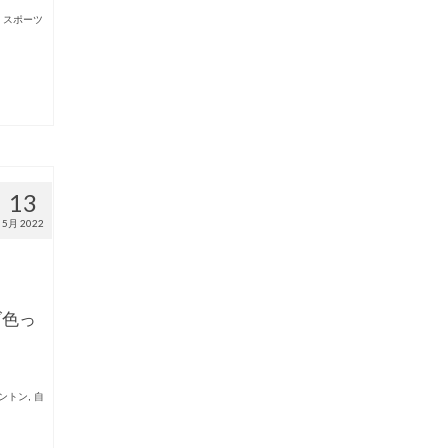
,
スポーツ
13
5月 2022
ズ色っ
ントン
,
自