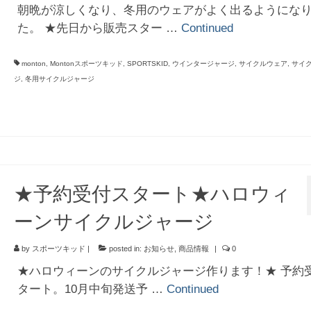
朝晩が涼しくなり、冬用のウェアがよく出るようにな
た。 ★先日から販売スター …
Continued
monton
,
Montonスポーツキッド
,
SPORTSKID
,
ウインタージャージ
,
サイクルウェア
,
サイ
ジ
,
冬用サイクルジャージ
★予約受付スタート★ハロウィ
ーンサイクルジャージ
by
スポーツキッド
|
posted in:
お知らせ
,
商品情報
|
0
★ハロウィーンのサイクルジャージ作ります！★ 予約
タート。10月中旬発送予 …
Continued