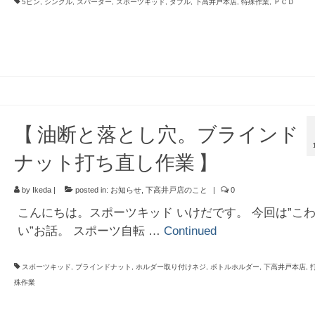
5ピン
,
シングル
,
スパーダー
,
スポーツキッド
,
ダブル
,
下高井戸本店
,
特殊作業
,
ＰＣＤ
【 油断と落とし穴。ブラインド
ナット打ち直し作業 】
by
Ikeda
|
posted in:
お知らせ
,
下高井戸店のこと
|
0
こんにちは。スポーツキッド いけだです。 今回は”こ
い”お話。 スポーツ自転 …
Continued
スポーツキッド
,
ブラインドナット
,
ホルダー取り付けネジ
,
ボトルホルダー
,
下高井戸本店
,
殊作業