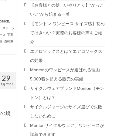
【お客様との嬉しいやりとり】“かっこ
いい”から始まる一着
DBIKE
,
【モントン ワンピース サイズ感】初め
ク
,
スポーツ
てはきつい？実際のお客様の声をご紹
ース
,
下高
介
屋
,
自転車
エアロソックスとは？エアロソックス
の効果
Montonのワンピースが選ばれる理由｜
29
5,000着を超える販売の実績
11月 2019
サイクルウェアブランドMonton（モン
トン）とは？
サイクルジャージのサイズ選びで失敗
ジの焼
しないために
Montonサイクルウェア、ワンピースが
試着できます