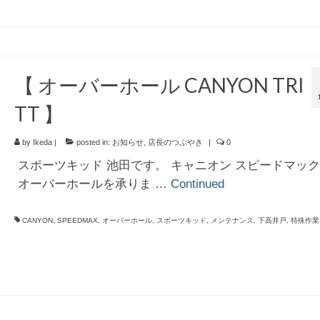
【 オーバーホール CANYON TRI
TT 】
by
Ikeda
|
posted in:
お知らせ
,
店長のつぶやき
|
0
スポーツキッド 池田です。 キャニオン スピードマッ
オーバーホールを承りま …
Continued
CANYON
,
SPEEDMAX
,
オーバーホール
,
スポーツキッド
,
メンテナンス
,
下高井戸
,
特殊作業