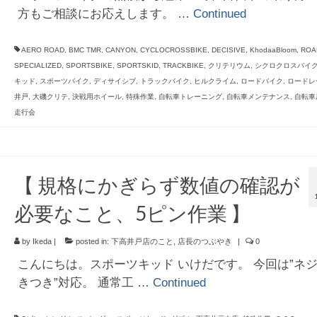
方もご相談にお応えします。 …
Continued
AERO ROAD
,
BMC TMR
,
CANYON
,
CYCLOCROSSBIKE
,
DECISIVE
,
KhodaaBloom
,
ROA
SPECIALIZED
,
SPORTSBIKE
,
SPORTSKID
,
TRACKBIKE
,
クリテリウム
,
シクロクロスバイ
キッド
,
スポーツバイク
,
ディサイシブ
,
トラックバイク
,
ヒルクライム
,
ロードバイク
,
ロードレ
井戸
,
大磯クリテ
,
決戦用ホイール
,
特殊作業
,
自転車トレーニング
,
自転車メンテナンス
,
自転車
走行会
【 規格にかぎらず数値の確認が
必要なこと、5ピン作業 】
by
Ikeda
|
posted in:
下高井戸店のこと
,
店長のつぶやき
|
0
こんにちは。スポーツキッド いけだです。 今回は”ネ
きつき”対応。 通常工 …
Continued