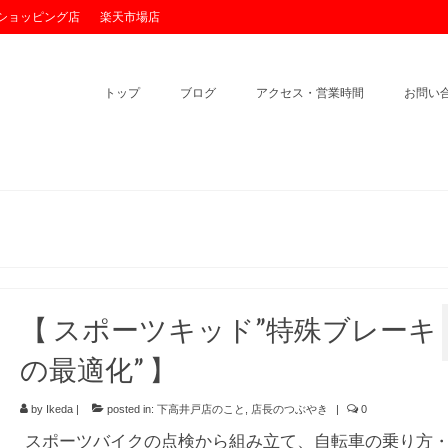
o!ショッピング店
楽天市場店
トップ
ブログ
アクセス・営業時間
お問い
【 スポーツキッド”特殊ブレーキ
の最適化” 】
by
Ikeda
|
posted in:
下高井戸店のこと
,
店長のつぶやき
|
0
スポーツバイクの点検から組み立て、自転車の乗り方