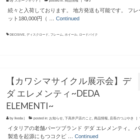
by
スポーツキッド
|
posted in:
商品情報
|
0
続々と入荷しております。 地方発送も可能です。 フレ
ット180,000円（ …
Continued
DECISIVE
,
ディスクロード
,
フレーム
,
ホイール
,
ロードバイク
【カワシマサイクル展示会】デ
ダ エレメンティ~DEDA
ELEMENTI~
by
Ikeda
|
posted in:
お知らせ
,
下高井戸店のこと
,
商品情報
,
店長のつぶやき
|
イタリアの老舗パーツブランド デダ エレメンティ。 
製造を起源にもつコクピ …
Continued