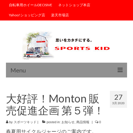
自転車用ホイールDECISIVE
ネットショップ本店
Yahoo!ショッピング店
楽天市場店
Menu
トップ
大好評！Monton 販
27
ブログ
3月 2020
売促進企画 第５弾！
商品情報
サイクルウェア
by
スポーツキッド
|
posted in:
お知らせ
,
商品情報
|
0
春夏用サイクルジャージのご案内です。