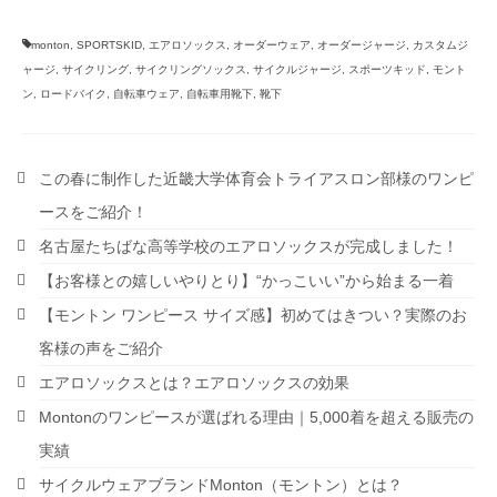
monton
,
SPORTSKID
,
エアロソックス
,
オーダーウェア
,
オーダージャージ
,
カスタムジ
ャージ
,
サイクリング
,
サイクリングソックス
,
サイクルジャージ
,
スポーツキッド
,
モント
ン
,
ロードバイク
,
自転車ウェア
,
自転車用靴下
,
靴下
この春に制作した近畿大学体育会トライアスロン部様のワンピ
ースをご紹介！
名古屋たちばな高等学校のエアロソックスが完成しました！
【お客様との嬉しいやりとり】“かっこいい”から始まる一着
【モントン ワンピース サイズ感】初めてはきつい？実際のお
客様の声をご紹介
エアロソックスとは？エアロソックスの効果
Montonのワンピースが選ばれる理由｜5,000着を超える販売の
実績
サイクルウェアブランドMonton（モントン）とは？