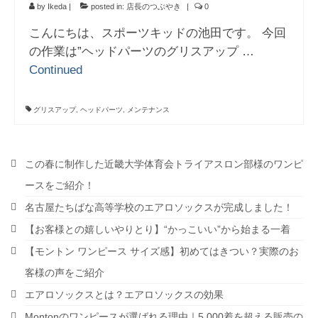
by
Ikeda
|
posted in:
店長のつぶやき
|
0
こんにちは、スポーツキッドの池田です。 今回
の作業は”ヘッドパーツのグリスアップ …
Continued
グリスアップ
,
ヘッドパーツ
,
メンテナンス
この春に制作した近畿大学体育会トライアスロン部様のワンピ
ースをご紹介！
名古屋たちばな高等学校のエアロソックスが完成しました！
【お客様との嬉しいやりとり】“かっこいい”から始まる一着
【モントン ワンピース サイズ感】初めてはきつい？実際のお
客様の声をご紹介
エアロソックスとは？エアロソックスの効果
Montonのワンピースが選ばれる理由｜5,000着を超える販売の