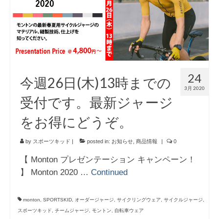
お知らせ
イベント/出店情報
アクセス・営業時間
お問い合わせ
24
今週26日(木)13時までの
オーダージャージ
3月 2020
受付です。最新ジャージ
スポーツキッド ホーム
をお得にどうぞ。
by
スポーツキッド
|
posted in:
お知らせ
,
商品情報
|
0
【 Monton プレゼンテーション キャンペーン！
】 Monton 2020 …
Continued
monton
,
SPORTSKID
,
オーダージャージ
,
サイクリングウェア
,
サイクルジャージ
,
スポーツキッド
,
チームジャージ
,
モントン
,
自転車ウェア