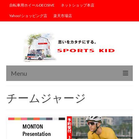
自転車用ホイールDECISIVE
ネットショップ本店
Yahoo!ショッピング店
楽天市場店
Menu
トップ
チームジャージ
ブログ
商品情報
サイクルウェア