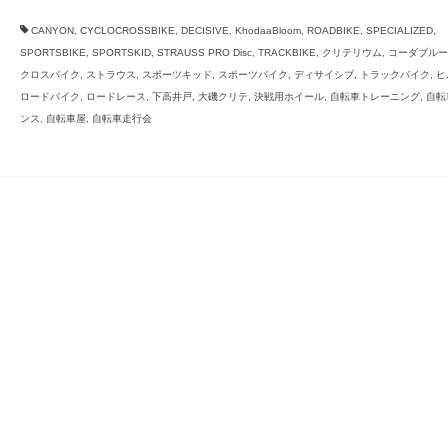
CANYON
,
CYCLOCROSSBIKE
,
DECISIVE
,
KhodaaBloom
,
ROADBIKE
,
SPECIALIZED
,
SPORTSBIKE
,
SPORTSKID
,
STRAUSS PRO Disc
,
TRACKBIKE
,
クリテリウム
,
コーダブルー
クロスバイク
,
ストラウス
,
スポーツキッド
,
スポーツバイク
,
ディサイシブ
,
トラックバイク
,
ヒ
ロードバイク
,
ロードレース
,
下高井戸
,
大磯クリテ
,
決戦用ホイール
,
自転車トレーニング
,
自転
ンス
,
自転車屋
,
自転車走行会