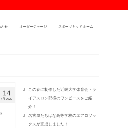
合わせ
オーダージャージ
スポーツキッド ホーム
この春に制作した近畿大学体育会トラ
14
イアスロン部様のワンピースをご紹
7月 2020
介！
宇
名古屋たちばな高等学校のエアロソッ
クスが完成しました！