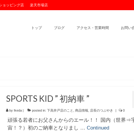
o!ショッピング店
楽天市場店
トップ
ブログ
アクセス・営業時間
お問い
SPORTS KID ” 初納車 ”
by
Ikeda
|
posted in:
下高井戸店のこと
,
商品情報
,
店長のつぶやき
|
0
頑張る若者にお父さんからのエール！！ 国内（世界⇒
宙！？）初のご納車となりまし …
Continued