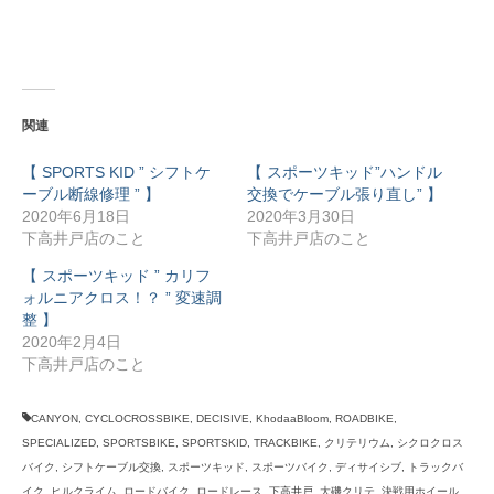
関連
【 SPORTS KID ” シフトケ
【 スポーツキッド”ハンドル
ーブル断線修理 ” 】
交換でケーブル張り直し” 】
2020年6月18日
2020年3月30日
下高井戸店のこと
下高井戸店のこと
【 スポーツキッド ” カリフ
ォルニアクロス！？ ” 変速調
整 】
2020年2月4日
下高井戸店のこと
CANYON
,
CYCLOCROSSBIKE
,
DECISIVE
,
KhodaaBloom
,
ROADBIKE
,
SPECIALIZED
,
SPORTSBIKE
,
SPORTSKID
,
TRACKBIKE
,
クリテリウム
,
シクロクロス
バイク
,
シフトケーブル交換
,
スポーツキッド
,
スポーツバイク
,
ディサイシブ
,
トラックバ
イク
,
ヒルクライム
,
ロードバイク
,
ロードレース
,
下高井戸
,
大磯クリテ
,
決戦用ホイール
,