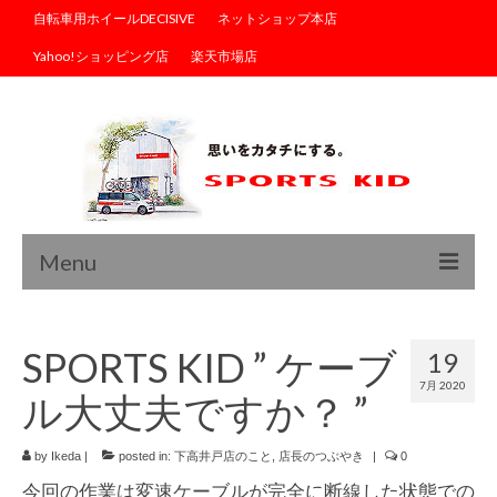
自転車用ホイールDECISIVE
ネットショップ本店
Yahoo!ショッピング店
楽天市場店
Menu
トップ
SPORTS KID ” ケーブ
19
ブログ
7月 2020
ル大丈夫ですか？ ”
商品情報
サイクルウェア
by
Ikeda
|
posted in:
下高井戸店のこと
,
店長のつぶやき
|
0
今回の作業は変速ケーブルが完全に断線した状態での