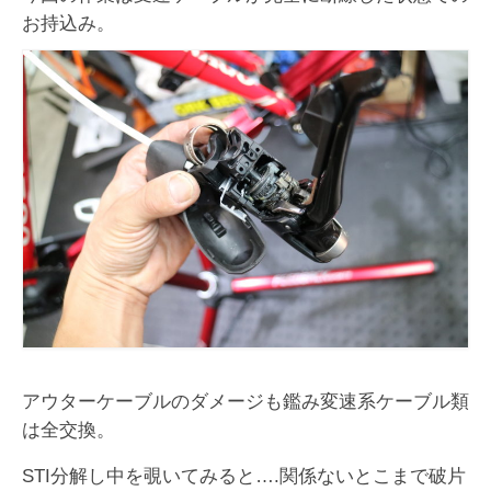
お知らせ
お持込み。
イベント/出店情報
アクセス・営業時間
お問い合わせ
オーダージャージ
スポーツキッド ホーム
アウターケーブルのダメージも鑑み変速系ケーブル類
は全交換。
STI分解し中を覗いてみると….関係ないとこまで破片