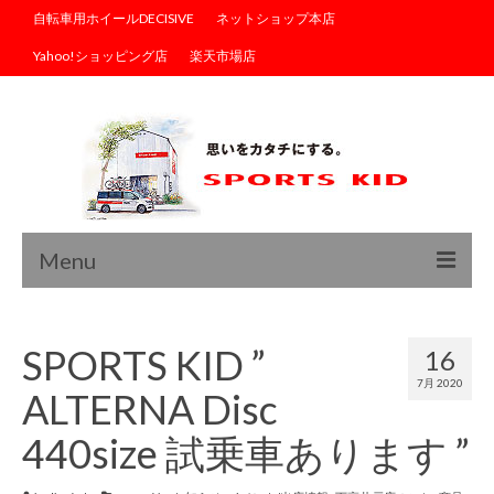
自転車用ホイールDECISIVE
ネットショップ本店
Yahoo!ショッピング店
楽天市場店
Menu
トップ
SPORTS KID ”
16
ブログ
7月 2020
ALTERNA Disc
商品情報
440size 試乗車あります ”
サイクルウェア