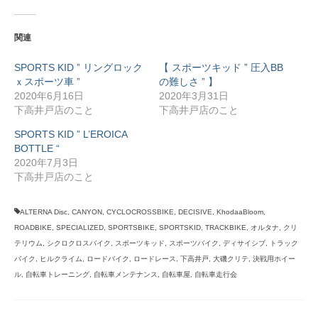
関連
SPORTS KID ” リングロック
【 スポーツキッド ” 圧入BB
ｘスポーツ車 ”
の難しさ ” 】
2020年6月16日
2020年3月31日
下高井戸店のこと
下高井戸店のこと
SPORTS KID ” L’EROICA
BOTTLE “
2020年7月3日
下高井戸店のこと
ALTERNA Disc
,
CANYON
,
CYCLOCROSSBIKE
,
DECISIVE
,
KhodaaBloom
,
ROADBIKE
,
SPECIALIZED
,
SPORTSBIKE
,
SPORTSKID
,
TRACKBIKE
,
オルタナ
,
クリ
テリウム
,
シクロクロスバイク
,
スポーツキッド
,
スポーツバイク
,
ディサイシブ
,
トラック
バイク
,
ヒルクライム
,
ロードバイク
,
ロードレース
,
下高井戸
,
大磯クリテ
,
決戦用ホイー
ル
,
自転車トレーニング
,
自転車メンテナンス
,
自転車屋
,
自転車走行会