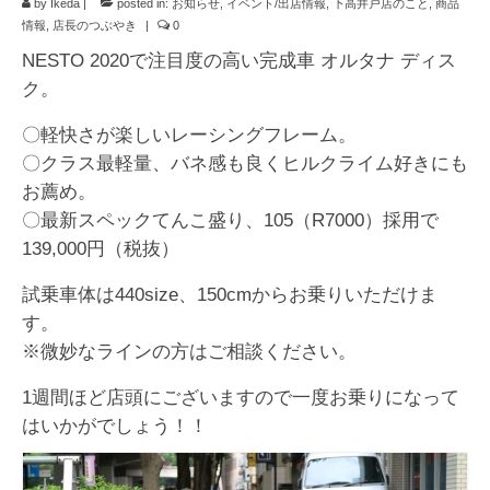
by
Ikeda
|
お知らせ
posted in:
お知らせ
,
イベント/出店情報
,
下高井戸店のこと
,
商品
情報
,
店長のつぶやき
|
0
イベント/出店情報
NESTO 2020で注目度の高い完成車 オルタナ ディス
ク。
アクセス・営業時間
〇軽快さが楽しいレーシングフレーム。
お問い合わせ
〇クラス最軽量、バネ感も良くヒルクライム好きにも
オーダージャージ
お薦め。
〇最新スペックてんこ盛り、105（R7000）採用で
スポーツキッド ホーム
139,000円（税抜）
試乗車体は440size、150cmからお乗りいただけま
す。
※微妙なラインの方はご相談ください。
1週間ほど店頭にございますので一度お乗りになって
はいかがでしょう！！