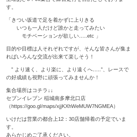
す。
「きつい坂道で足を着かずに上りきる
いつも一人だけど誰かと走ってみたい
モチベーションが欲しい…..etc 」
目的や目標は人それぞれですが、そんな皆さんが集ま
ればいろんな交流が出来て楽しそう！
” より速く、より楽に、より遠くへ…..”、レースで
の好成績も視野に頑張ってみませんか！
集合場所はコチラ↓↓
セブンイレブン 稲城南多摩北口店
（https://goo.gl/maps/xjjKXhWeMUW7NGMEA）
いけだは営業の都合上12：30店舗帰着の予定でいま
す。
あらかじめご了承ください。