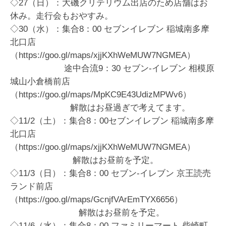
◇27（日）：大磯クリテリウム出店のため店舗はお
休み。走行会もおやすみ。
◇30（水）：集合8：00 セブンイレブン 稲城南多摩
北口店
（https://goo.gl/maps/xjjKXhWeMUW7NGMEA）
途中合流9：30 セブン-イレブン 相模原
城山小倉橋前店
（https://goo.gl/maps/MpKC9E43UdizMPWv6）
解散はお昼過ぎで考えてます。
◇11/2（土）：集合8：00セブンイレブン 稲城南多摩
北口店
（https://goo.gl/maps/xjjKXhWeMUW7NGMEA）
解散はお昼前を予定。
◇11/3（日）：集合8：00 セブン-イレブン 京王読売
ランド前店
（https://goo.gl/maps/GcnjfVArEmTYX6656）
解散はお昼前を予定。
◇11/6（水）：集合8：00 ファミリーマート 柴崎町