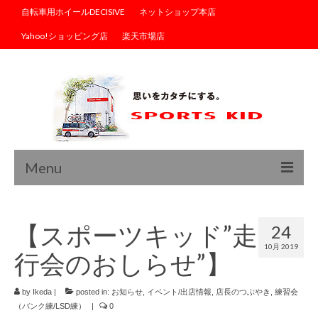
自転車用ホイールDECISIVE
ネットショップ本店
Yahoo!ショッピング店
楽天市場店
Menu
トップ
【スポーツキッド”走
24
ブログ
10月 2019
行会のおしらせ”】
商品情報
サイクルウェア
by
Ikeda
|
posted in:
お知らせ
,
イベント/出店情報
,
店長のつぶやき
,
練習会
（バンク練/LSD練）
|
0