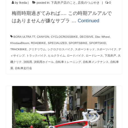
by
Ikeda
|
posted in:
下高井戸店のこと
,
店長のつぶやき
|
0
梅雨時期過ぎてみれば…. この時期アルアルで
はありませんが嫌なサプラ …
Continued
BORA ULTRA TT
,
CANYON
,
CYCLOCROSSBIKE
,
DECISIVE
,
Disc Wheel
,
KhodaaBloom
,
ROADBIKE
,
SPECIALIZED
,
SPORTSBIKE
,
SPORTSKID
,
TRACKBIKE
,
クリテリウム
,
シクロクロスバイク
,
スポーツキッド
,
スポーツバイク
,
デ
ィサイシブ
,
トラックバイク
,
ヒルクライム
,
ロードバイク
,
ロードレース
,
下高井戸
,
大
磯クリテ
,
決戦用
,
決戦用ホイール
,
自転車トレーニング
,
自転車メンテナンス
,
自転車
屋
,
自転車走行会