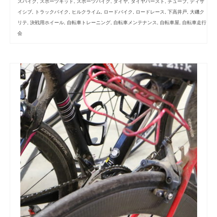
スバイク
,
スポーツキッド
,
スポーツバイク
,
タイヤ
,
タイヤバースト
,
チューブ
,
ディサ
イシブ
,
トラックバイク
,
ヒルクライム
,
ロードバイク
,
ロードレース
,
下高井戸
,
大磯ク
リテ
,
決戦用ホイール
,
自転車トレーニング
,
自転車メンテナンス
,
自転車屋
,
自転車走行
会