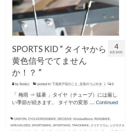
4
SPORTS KID ” タイヤから
8月 2020
黄色信号でてません
か！？ ”
by
Ikeda
|
posted in:
下高井戸店のこと
,
店長のつぶやき
|
0
「 梅雨 ⇒ 猛暑 」タイヤ（チューブ）には厳し
い季節が続きます。 タイヤの変形 …
Continued
CANYON
,
CYCLOCROSSBIKE
,
DECISIVE
,
KhodaaBloom
,
ROADBIKE
,
SPECIALIZED
,
SPORTSBIKE
,
SPORTSKID
,
TRACKBIKE
,
クリテリウム
,
シクロクロ