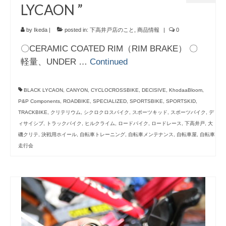
LYCAON ”
by
Ikeda
|
posted in:
下高井戸店のこと
,
商品情報
|
0
〇CERAMIC COATED RIM（RIM BRAKE） 〇
軽量、UNDER …
Continued
BLACK LYCAON
,
CANYON
,
CYCLOCROSSBIKE
,
DECISIVE
,
KhodaaBloom
,
P&P Components
,
ROADBIKE
,
SPECIALIZED
,
SPORTSBIKE
,
SPORTSKID
,
TRACKBIKE
,
クリテリウム
,
シクロクロスバイク
,
スポーツキッド
,
スポーツバイク
,
デ
ィサイシブ
,
トラックバイク
,
ヒルクライム
,
ロードバイク
,
ロードレース
,
下高井戸
,
大
磯クリテ
,
決戦用ホイール
,
自転車トレーニング
,
自転車メンテナンス
,
自転車屋
,
自転車
走行会