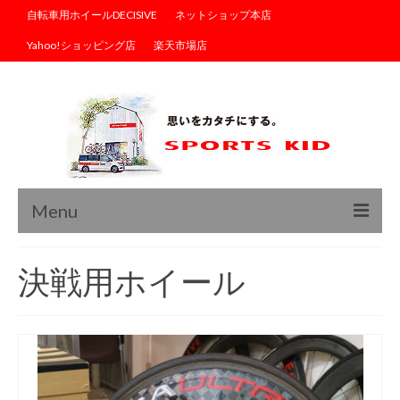
自転車用ホイールDECISIVE
ネットショップ本店
Yahoo!ショッピング店
楽天市場店
Menu
トップ
決戦用ホイール
ブログ
商品情報
サイクルウェア