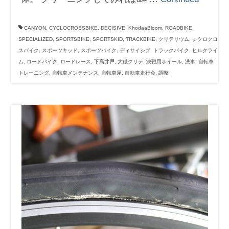
CANYON
,
CYCLOCROSSBIKE
,
DECISIVE
,
KhodaaBloom
,
ROADBIKE
,
SPECIALIZED
,
SPORTSBIKE
,
SPORTSKID
,
TRACKBIKE
,
クリテリウム
,
シクロクロ
スバイク
,
スポーツキッド
,
スポーツバイク
,
ディサイシブ
,
トラックバイク
,
ヒルクライ
ム
,
ロードバイク
,
ロードレース
,
下高井戸
,
大磯クリテ
,
決戦用ホイール
,
洗車
,
自転車
トレーニング
,
自転車メンテナンス
,
自転車屋
,
自転車走行会
,
調整