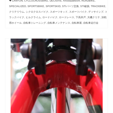
CANYON
,
CYCLOCROSSBIKE
,
DECISIVE
,
KhodaaBloom
,
ROADBIKE
,
SPECIALIZED
,
SPORTSBIKE
,
SPORTSKID
,
STIパーツ交換
,
STI破損
,
TRACKBIKE
,
クリテリウム
,
シクロクロスバイク
,
スポーツキッド
,
スポーツバイク
,
ディサイシブ
,
ト
ラックバイク
,
ヒルクライム
,
ロードバイク
,
ロードレース
,
下高井戸
,
大磯クリテ
,
決戦
用ホイール
,
自転車トレーニング
,
自転車メンテナンス
,
自転車屋
,
自転車走行会