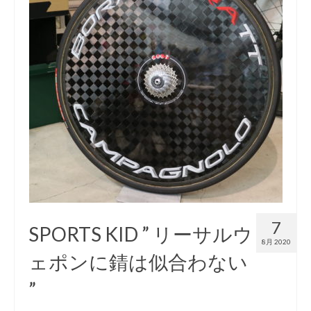
お知らせ
イベント/出店情報
アクセス・営業時間
お問い合わせ
オーダージャージ
スポーツキッド ホーム
7
SPORTS KID ” リーサルウ
8月 2020
ェポンに錆は似合わない
”