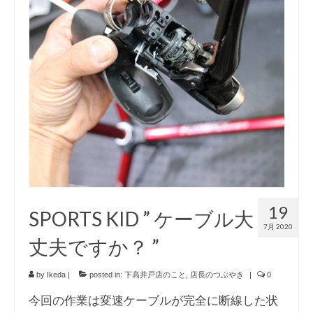
19
SPORTS KID ” ケーブル大
7月 2020
丈夫ですか？ ”
by
Ikeda
|
posted in:
下高井戸店のこと
,
店長のつぶやき
|
0
今回の作業は変速ケーブルが完全に断線した状