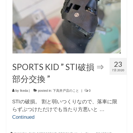
23
SPORTS KID ” STI破損 ⇒
7月 2020
部分交換 ”
by
Ikeda
|
posted in:
下高井戸店のこと
|
0
STIの破損。 割と弱いつくりなので、落車に限
らずぶつけただけでも当たり方悪いと …
Continued