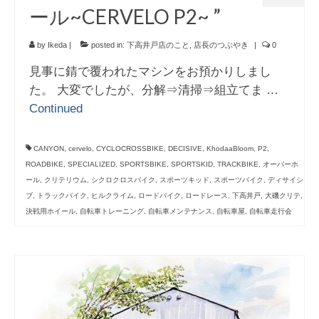
ール~CERVELO P2~ ”
by
Ikeda
|
posted in:
下高井戸店のこと
,
店長のつぶやき
|
0
見事に錆で覆われたマシンをお預かりしまし
た。 大変でしたが、分解⇒清掃⇒組立てま …
Continued
CANYON
,
cervelo
,
CYCLOCROSSBIKE
,
DECISIVE
,
KhodaaBloom
,
P2
,
ROADBIKE
,
SPECIALIZED
,
SPORTSBIKE
,
SPORTSKID
,
TRACKBIKE
,
オーバーホ
ール
,
クリテリウム
,
シクロクロスバイク
,
スポーツキッド
,
スポーツバイク
,
ディサイシ
ブ
,
トラックバイク
,
ヒルクライム
,
ロードバイク
,
ロードレース
,
下高井戸
,
大磯クリテ
,
決戦用ホイール
,
自転車トレーニング
,
自転車メンテナンス
,
自転車屋
,
自転車走行会