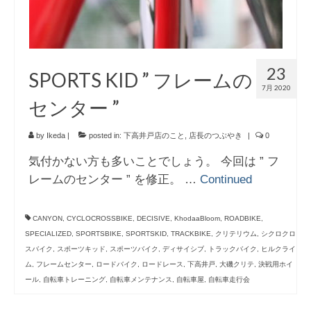
23
SPORTS KID ” フレームの
7月 2020
センター ”
by
Ikeda
|
posted in:
下高井戸店のこと
,
店長のつぶやき
|
0
気付かない方も多いことでしょう。 今回は ” フ
レームのセンター ” を修正。 …
Continued
CANYON
,
CYCLOCROSSBIKE
,
DECISIVE
,
KhodaaBloom
,
ROADBIKE
,
SPECIALIZED
,
SPORTSBIKE
,
SPORTSKID
,
TRACKBIKE
,
クリテリウム
,
シクロクロ
スバイク
,
スポーツキッド
,
スポーツバイク
,
ディサイシブ
,
トラックバイク
,
ヒルクライ
ム
,
フレームセンター
,
ロードバイク
,
ロードレース
,
下高井戸
,
大磯クリテ
,
決戦用ホイ
ール
,
自転車トレーニング
,
自転車メンテナンス
,
自転車屋
,
自転車走行会