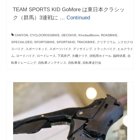
TEAM SPORTS KID GoMore は東日本クラシッ
ク（群馬）3連戦に …
Continued
CANYON
,
CYCLOCROSSBIKE
,
DECISIVE
,
KhodaaBloom
,
ROADBIKE
,
SPECIALIZED
,
SPORTSBIKE
,
SPORTSKID
,
TRACKBIKE
,
クリテリウム
,
シクロクロ
スバイク
,
スポーツキッド
,
スポーツバイク
,
ディサイシブ
,
トラックバイク
,
ヒルクライ
ム
,
ロードバイク
,
ロードレース
,
下高井戸
,
大磯クリテ
,
決戦用ホイール
,
臨時休業
,
自
転車トレーニング
,
自転車メンテナンス
,
自転車屋
,
自転車走行会