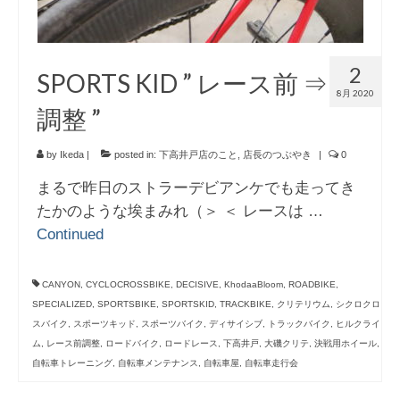
2
SPORTS KID ” レース前 ⇒
8月 2020
調整 ”
by
Ikeda
|
posted in:
下高井戸店のこと
,
店長のつぶやき
|
0
まるで昨日のストラーデビアンケでも走ってき
たかのような埃まみれ（＞ ＜ レースは …
Continued
CANYON
,
CYCLOCROSSBIKE
,
DECISIVE
,
KhodaaBloom
,
ROADBIKE
,
SPECIALIZED
,
SPORTSBIKE
,
SPORTSKID
,
TRACKBIKE
,
クリテリウム
,
シクロクロ
スバイク
,
スポーツキッド
,
スポーツバイク
,
ディサイシブ
,
トラックバイク
,
ヒルクライ
ム
,
レース前調整
,
ロードバイク
,
ロードレース
,
下高井戸
,
大磯クリテ
,
決戦用ホイール
,
自転車トレーニング
,
自転車メンテナンス
,
自転車屋
,
自転車走行会