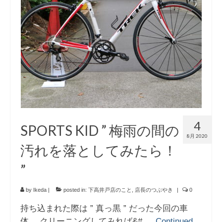
4
SPORTS KID ” 梅雨の間の
8月 2020
汚れを落としてみたら！
”
by
Ikeda
|
posted in:
下高井戸店のこと
,
店長のつぶやき
|
0
持ち込まれた際は ” 真っ黒 ” だった今回の車
体。 クリーニングしてみれば&# …
Continued