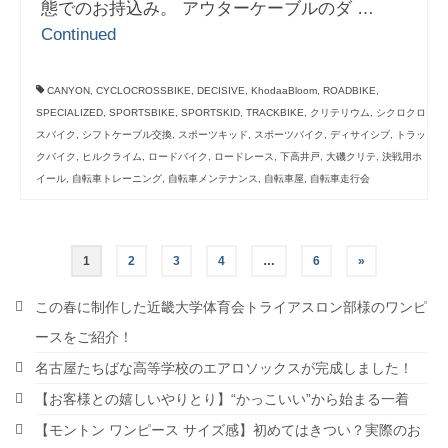
態でのお持込み。 アウターケーブルのダ …
Continued
CANYON
,
CYCLOCROSSBIKE
,
DECISIVE
,
KhodaaBloom
,
ROADBIKE
,
SPECIALIZED
,
SPORTSBIKE
,
SPORTSKID
,
TRACKBIKE
,
クリテリウム
,
シクロクロ
スバイク
,
シフトケーブル交換
,
スポーツキッド
,
スポーツバイク
,
ディサイシブ
,
トラッ
クバイク
,
ヒルクライム
,
ロードバイク
,
ロードレース
,
下高井戸
,
大磯クリテ
,
決戦用ホ
イール
,
自転車トレーニング
,
自転車メンテナンス
,
自転車屋
,
自転車走行会
投
1
2
3
4
…
6
»
稿
この春に制作した近畿大学体育会トライアスロン部様のワンピ
の
ースをご紹介！
名古屋たちばな高等学校のエアロソックスが完成しました！
ペ
【お客様との嬉しいやりとり】“かっこいい”から始まる一着
ー
【モントン ワンピース サイズ感】初めてはきつい？実際のお