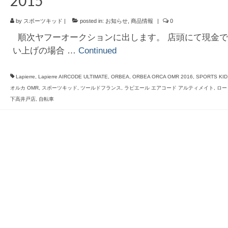
2015
by
スポーツキッド
|
posted in:
お知らせ
,
商品情報
|
0
順次ヤフーオークションに出します。 店頭にて現金で
い上げの場合 …
Continued
Lapierre
,
Lapierre AIRCODE ULTIMATE
,
ORBEA
,
ORBEA ORCA OMR 2016
,
SPORTS KID
オルカ OMR
,
スポーツキッド
,
ツールドフランス
,
ラピエール エアコード アルティメイト
,
ロー
下高井戸店
,
自転車