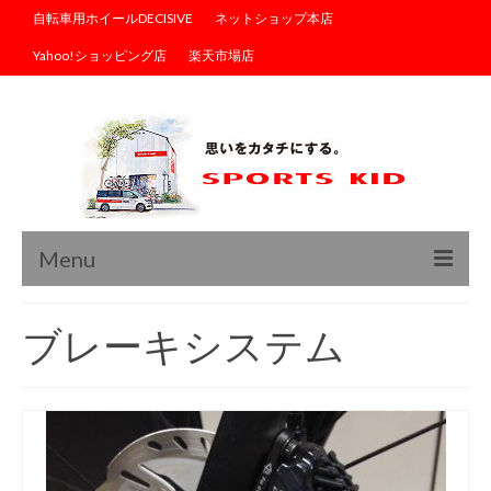
自転車用ホイールDECISIVE
ネットショップ本店
Yahoo!ショッピング店
楽天市場店
Menu
トップ
ブレーキシステム
ブログ
商品情報
サイクルウェア