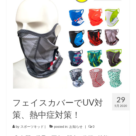
お知らせ
イベント/出店情報
アクセス・営業時間
お問い合わせ
オーダージャージ
スポーツキッド ホーム
29
フェイスカバーでUV対
5月 2020
策、熱中症対策！
by
スポーツキッド
|
posted in:
お知らせ
|
0