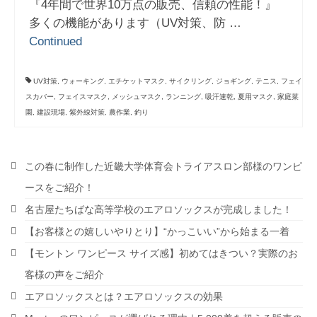
『4年間で世界10万点の販売、信頼の性能！』
多くの機能があります（UV対策、防 …
Continued
UV対策
,
ウォーキング
,
エチケットマスク
,
サイクリング
,
ジョギング
,
テニス
,
フェイ
スカバー
,
フェイスマスク
,
メッシュマスク
,
ランニング
,
吸汗速乾
,
夏用マスク
,
家庭菜
園
,
建設現場
,
紫外線対策
,
農作業
,
釣り
この春に制作した近畿大学体育会トライアスロン部様のワンピ
ースをご紹介！
名古屋たちばな高等学校のエアロソックスが完成しました！
【お客様との嬉しいやりとり】“かっこいい”から始まる一着
【モントン ワンピース サイズ感】初めてはきつい？実際のお
客様の声をご紹介
エアロソックスとは？エアロソックスの効果