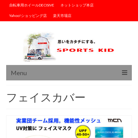
自転車用ホイールDECISIVE
ネットショップ本店
Yahoo!ショッピング店
楽天市場店
Menu
トップ
フェイスカバー
ブログ
商品情報
サイクルウェア