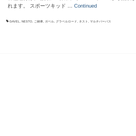
れます。 スポーツキッド …
Continued
GAVEL
,
NESTO
,
ご納車
,
ガベル
,
グラベルロード
,
ネスト
,
マルチパーパス