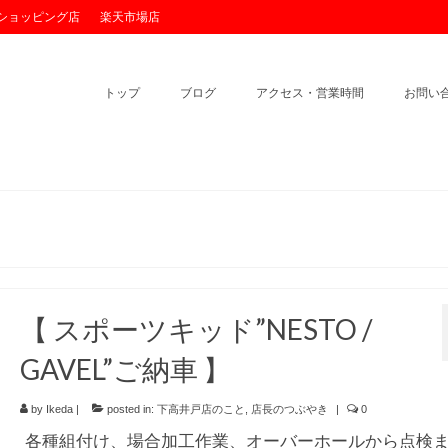
o!ショッピング店
楽天市場店
トップ
ブログ
アクセス・営業時間
お問い
【 スポーツキッド”NESTO /
GAVEL”ご納車 】
by
Ikeda
|
posted in:
下高井戸店のこと
,
店長のつぶやき
|
0
各種組付け、場合加工作業、オーバーホールから点検