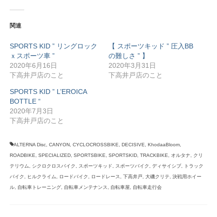
関連
SPORTS KID ” リングロック
【 スポーツキッド ” 圧入BB
ｘスポーツ車 ”
の難しさ ” 】
2020年6月16日
2020年3月31日
下高井戸店のこと
下高井戸店のこと
SPORTS KID ” L’EROICA
BOTTLE “
2020年7月3日
下高井戸店のこと
ALTERNA Disc
,
CANYON
,
CYCLOCROSSBIKE
,
DECISIVE
,
KhodaaBloom
,
ROADBIKE
,
SPECIALIZED
,
SPORTSBIKE
,
SPORTSKID
,
TRACKBIKE
,
オルタナ
,
クリ
テリウム
,
シクロクロスバイク
,
スポーツキッド
,
スポーツバイク
,
ディサイシブ
,
トラック
バイク
,
ヒルクライム
,
ロードバイク
,
ロードレース
,
下高井戸
,
大磯クリテ
,
決戦用ホイー
ル
,
自転車トレーニング
,
自転車メンテナンス
,
自転車屋
,
自転車走行会