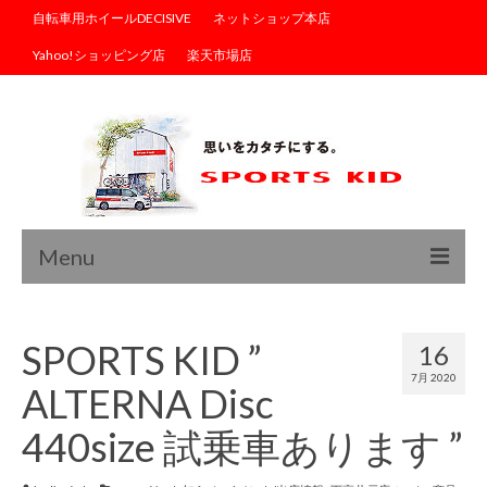
自転車用ホイールDECISIVE
ネットショップ本店
Yahoo!ショッピング店
楽天市場店
Menu
トップ
SPORTS KID ”
16
ブログ
7月 2020
ALTERNA Disc
商品情報
440size 試乗車あります ”
サイクルウェア