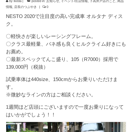
by
Ikeda
|
お知らせ
posted in:
お知らせ
,
イベント/出店情報
,
下高井戸店のこと
,
商品
情報
,
店長のつぶやき
|
0
イベント/出店情報
NESTO 2020で注目度の高い完成車 オルタナ ディス
ク。
アクセス・営業時間
〇軽快さが楽しいレーシングフレーム。
お問い合わせ
〇クラス最軽量、バネ感も良くヒルクライム好きにも
オーダージャージ
お薦め。
〇最新スペックてんこ盛り、105（R7000）採用で
スポーツキッド ホーム
139,000円（税抜）
試乗車体は440size、150cmからお乗りいただけま
す。
※微妙なラインの方はご相談ください。
1週間ほど店頭にございますので一度お乗りになって
はいかがでしょう！！