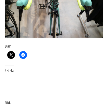
共有:
いいね:
関連