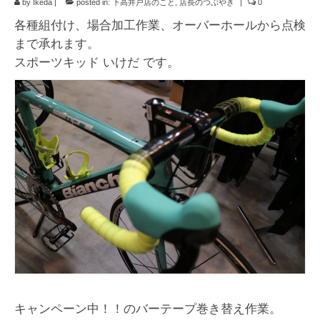
by
Ikeda
|
お知らせ
posted in:
下高井戸店のこと
,
店長のつぶやき
|
0
各種組付け、場合加工作業、オーバーホールから点検
イベント/出店情報
まで承れます。
スポーツキッド いけだ です。
アクセス・営業時間
お問い合わせ
オーダージャージ
スポーツキッド ホーム
キャンペーン中！！のバーテープ巻き替え作業。