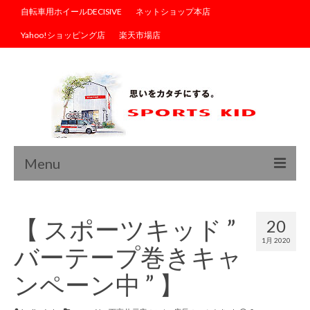
自転車用ホイールDECISIVE
ネットショップ本店
Yahoo!ショッピング店
楽天市場店
Menu
トップ
【 スポーツキッド ”
20
ブログ
1月 2020
バーテープ巻きキャ
商品情報
ンペーン中 ” 】
サイクルウェア