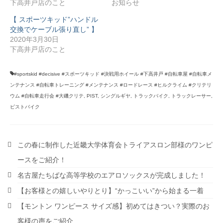
下高井戸店のこと
お知らせ
【 スポーツキッド”ハンドル
交換でケーブル張り直し” 】
2020年3月30日
下高井戸店のこと
#sportskid #decisive #スポーツキッド #決戦用ホイール #下高井戸 #自転車屋 #自転車メ
ンテナンス #自転車トレーニング #メンテナンス #ロードレース #ヒルクライム #クリテリ
ウム #自転車走行会 #大磯クリテ
,
PIST
,
シングルギヤ
,
トラックバイク
,
トラックレーサー
,
ピストバイク
この春に制作した近畿大学体育会トライアスロン部様のワンピ
ースをご紹介！
名古屋たちばな高等学校のエアロソックスが完成しました！
【お客様との嬉しいやりとり】“かっこいい”から始まる一着
【モントン ワンピース サイズ感】初めてはきつい？実際のお
客様の声をご紹介