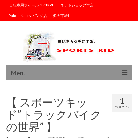
自転車用ホイールDECISIVE
ネットショップ本店
Yahoo!ショッピング店
楽天市場店
Menu
トップ
【 スポーツキッ
1
ブログ
12月 2019
ド”トラックバイク
商品情報
の世界” 】
サイクルウェア