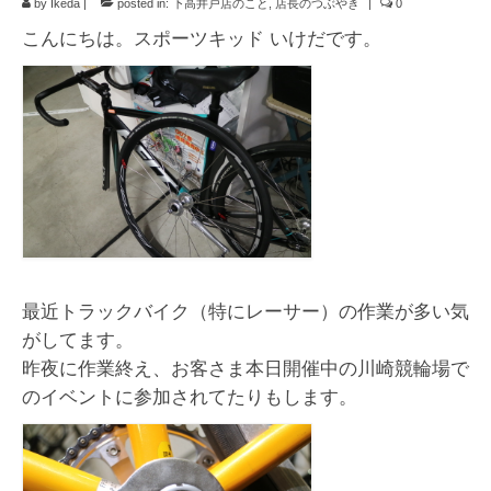
by
Ikeda
|
お知らせ
posted in:
下高井戸店のこと
,
店長のつぶやき
|
0
こんにちは。スポーツキッド いけだです。
イベント/出店情報
アクセス・営業時間
お問い合わせ
オーダージャージ
スポーツキッド ホーム
最近トラックバイク（特にレーサー）の作業が多い気
がしてます。
昨夜に作業終え、お客さま本日開催中の川崎競輪場で
のイベントに参加されてたりもします。